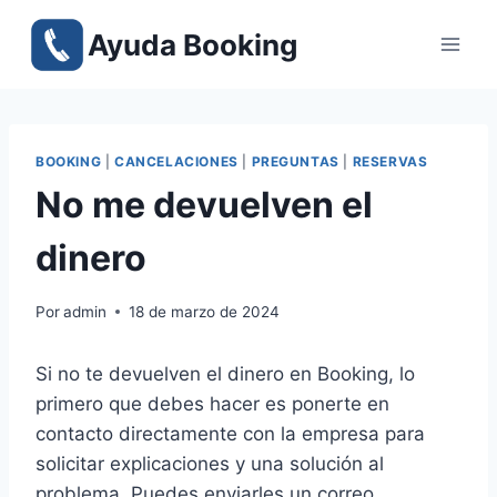
Saltar
Ayuda Booking
al
contenido
BOOKING
|
CANCELACIONES
|
PREGUNTAS
|
RESERVAS
No me devuelven el
dinero
Por
admin
18 de marzo de 2024
Si no te devuelven el dinero en Booking, lo
primero que debes hacer es ponerte en
contacto directamente con la empresa para
solicitar explicaciones y una solución al
problema. Puedes enviarles un correo