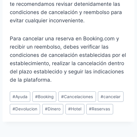
te recomendamos revisar detenidamente las
condiciones de cancelación y reembolso para
evitar cualquier inconveniente.
Para cancelar una reserva en Booking.com y
recibir un reembolso, debes verificar las
condiciones de cancelación establecidas por el
establecimiento, realizar la cancelación dentro
del plazo establecido y seguir las indicaciones
de la plataforma.
Etiquetas
#
Ayuda
#
Booking
#
Cancelaciones
#
cancelar
de
#
Devolucion
#
Dinero
#
Hotel
#
Reservas
la
entrada: