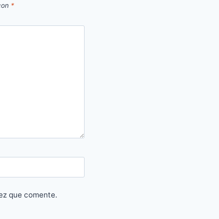
 con
*
vez que comente.