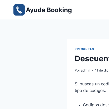
Saltar
Ayuda Booking
al
contenido
PREGUNTAS
Descuent
Por
admin
11 de di
Si buscas un cod
tipo de codigos.
Codigos desc