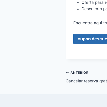
Oferta para r
Descuento pa
Encuentra aqui t
cupon descue
Navegación
ANTERIOR
Cancelar reserva grat
de
entradas