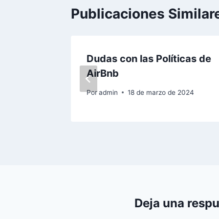
Publicaciones Similar
na
Dudas con las Políticas de
AirBnb
e de 2025
Por
admin
18 de marzo de 2024
Deja una resp